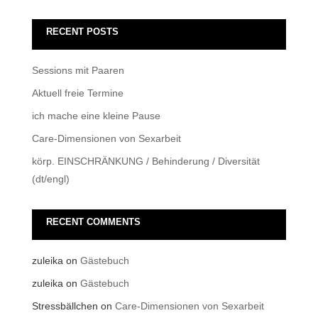
RECENT POSTS
Sessions mit Paaren
Aktuell freie Termine
ich mache eine kleine Pause
Care-Dimensionen von Sexarbeit
körp. EINSCHRÄNKUNG / Behinderung / Diversität
(dt/engl)
RECENT COMMENTS
zuleika
on
Gästebuch
zuleika
on
Gästebuch
Stressbällchen
on
Care-Dimensionen von Sexarbeit