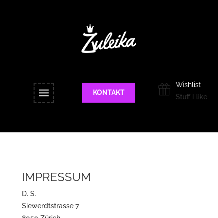
Wishlist
KONTAKT
Stuff I like
IMPRESSUM
D. S.
Siewerdtstrasse 7