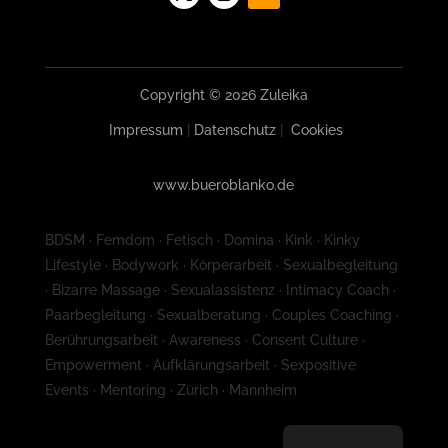
Copyright © 2026 Zuleika
Impressum
|
Datenschutz
|
Cookies
www.bueroblanko.de
BDSM · Femdom · Fetisch · Domina · Kink · Kinky
Lifestyle · Bodywork · Körperarbeit · Sexualbegleitung
· Bizarre Massage · Sexualassistenz · Intimacy Coach ·
Paarbegleitung · Sexualberatung · Couples Coaching ·
Berührungsarbeit · Awareness · Consent Culture ·
Empowerment · Aufklärungsarbeit · Sexpositive
Events · Mentoring · Zürich · Mannheim