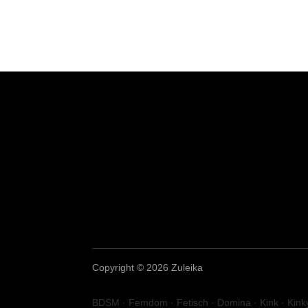
Copyright © 2026 Zuleika
BDSM · Femdom · Fetisch · Domina · Kink · Kinky 