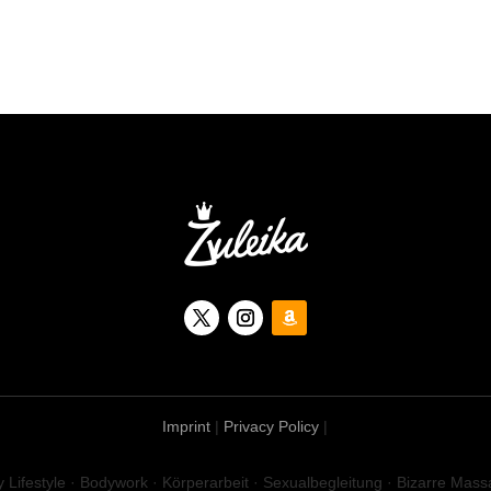
Imprint
|
Privacy Policy
|
Lifestyle · Bodywork · Körperarbeit · Sexualbegleitung · Bizarre Mass