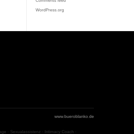
Comments feed
WordPress.org
www.bueroblanko.de
age · Sexualassistenz · Intimacy Coach ·