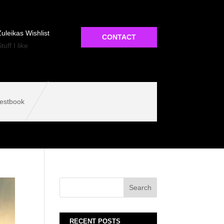
uleikas Wishlist
CONTACT
tuff I like
estbook
RECENT POSTS