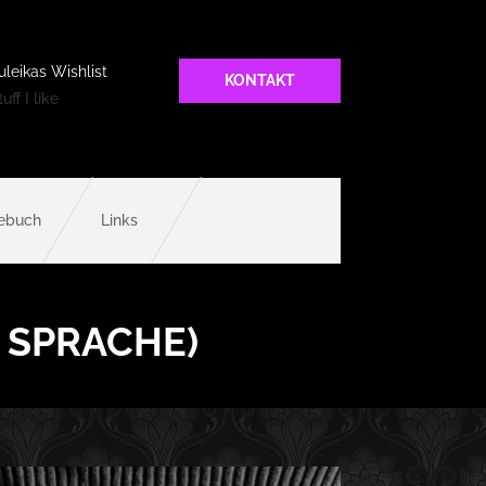
uleikas Wishlist
KONTAKT
uff I like
ebuch
Links
 SPRACHE)