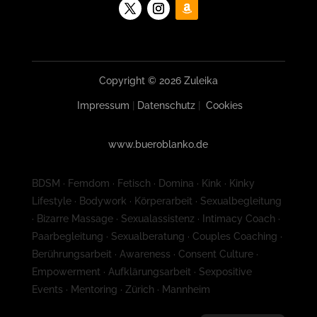
Copyright © 2026 Zuleika
Impressum
|
Datenschutz
|
Cookies
www.bueroblanko.de
BDSM · Femdom · Fetisch · Domina · Kink · Kinky
Lifestyle · Bodywork · Körperarbeit · Sexualbegleitung
· Bizarre Massage · Sexualassistenz · Intimacy Coach ·
Paarbegleitung · Sexualberatung · Couples Coaching ·
Berührungsarbeit · Awareness · Consent Culture ·
Empowerment · Aufklärungsarbeit · Sexpositive
Events · Mentoring · Zürich · Mannheim