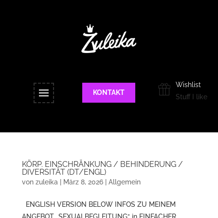
Wishlist
KONTAKT
Stuff I like
KÖRP. EINSCHRÄNKUNG / BEHINDERUNG /
DIVERSITÄT (DT/ENGL)
von
zuleika
|
März 8, 2026
|
Allgemein
ENGLISH VERSION BELOW INFOS ZU MEINEM
ANGEBOT „SEXUALBEGLEITUNG“ in EINFACHER