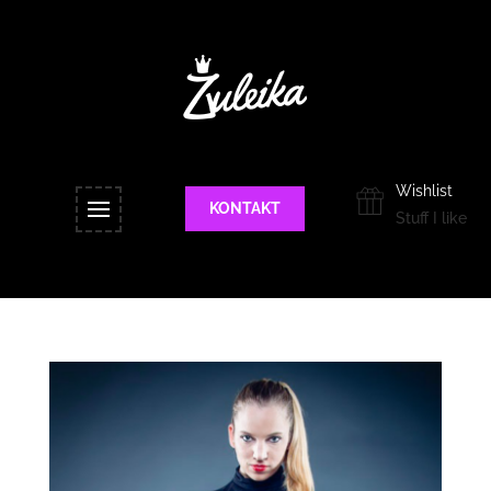
Wishlist
KONTAKT
Stuff I like