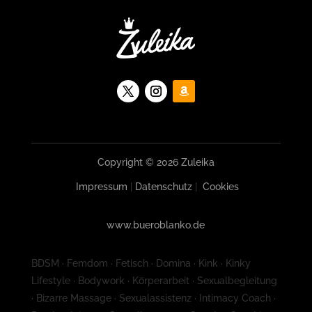
Copyright © 2026 Zuleika
Impressum
|
Datenschutz
|
Cookies
www.bueroblanko.de
BDSM · Femdom · Fetisch · Domina · Kink · Kinky
Lifestyle · Bodywork · Körperarbeit · Sexualbegleitung
· Bizarre Massage · Sexualassistenz · Intimacy Coach ·