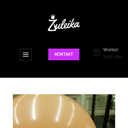
Wishlist
KONTAKT
Stuff I like