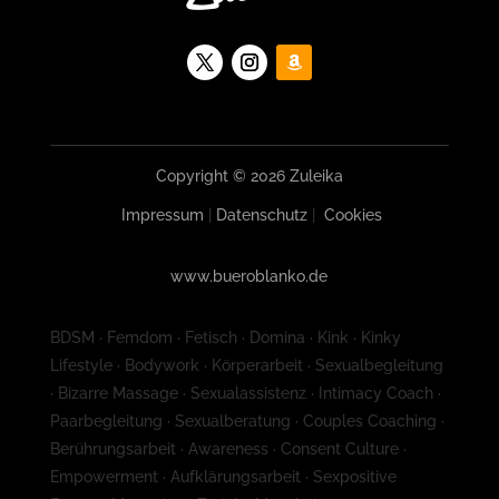
Copyright © 2026 Zuleika
Impressum
|
Datenschutz
|
Cookies
www.bueroblanko.de
BDSM · Femdom · Fetisch · Domina · Kink · Kinky
Lifestyle · Bodywork · Körperarbeit · Sexualbegleitung
· Bizarre Massage · Sexualassistenz · Intimacy Coach ·
Paarbegleitung · Sexualberatung · Couples Coaching ·
Berührungsarbeit · Awareness · Consent Culture ·
Empowerment · Aufklärungsarbeit · Sexpositive