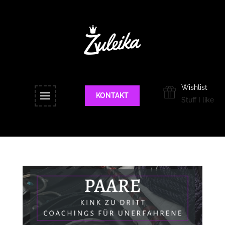
Wishlist
KONTAKT
Stuff I like