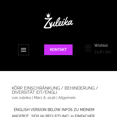
Wishlist
KONTAKT
Stuff I like
KÖRP. EINSCHRÄNKUNG / BEHINDERUNG /
DIVERSITÄT (DT/ENGL)
von
zuleika
|
März 8, 2026
|
Allgemein
ENGLISH VERSION BELOW INFOS ZU MEINEM
ANGEBOT „SEXUALBEGLEITUNG“ in EINFACHER