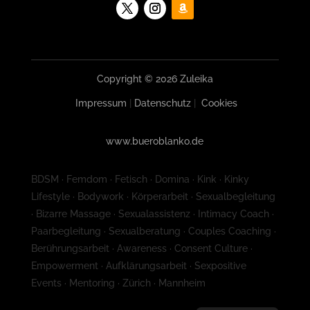
Copyright © 2026 Zuleika
Impressum
|
Datenschutz
|
Cookies
www.bueroblanko.de
BDSM · Femdom · Fetisch · Domina · Kink · Kinky
Lifestyle · Bodywork · Körperarbeit · Sexualbegleitung
· Bizarre Massage · Sexualassistenz · Intimacy Coach ·
Paarbegleitung · Sexualberatung · Couples Coaching ·
Berührungsarbeit · Awareness · Consent Culture ·
Empowerment · Aufklärungsarbeit · Sexpositive
Events · Mentoring · Zürich · Mannheim