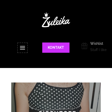
Wishlist
KONTAKT
Stuff I like