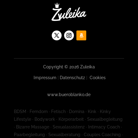
Copyright © 2026 Zuleika
Impressum
|
Datenschutz
|
Cookies
www.bueroblanko.de
BDSM · Femdom · Fetisch · Domina · Kink · Kinky
Lifestyle · Bodywork · Körperarbeit · Sexualbegleitung
· Bizarre Massage · Sexualassistenz · Intimacy Coach ·
Paarbegleitung · Sexualberatung · Couples Coaching ·