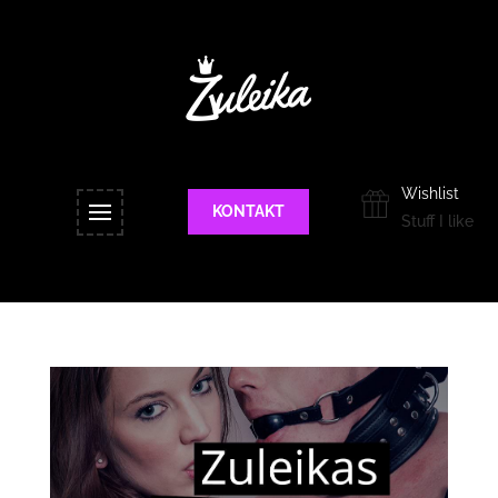
Wishlist
KONTAKT
Stuff I like