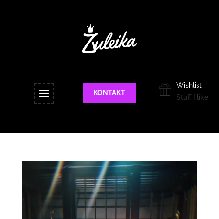
Wishlist
KONTAKT
Stuff I like