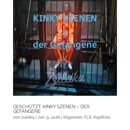
GESCHÜTZT: KINKY SZENEN – DER
GEFANGENE
von
zuleika
|
Jan. 9, 2026
|
Allgemein
,
FLR
,
Kopfkino