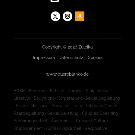
Copyright © 2026 Zuleika
Impressum
|
Datenschutz
|
Cookies
www.bueroblanko.de
BDSM · Femdom · Fetisch · Domina · Kink · Kinky
Lifestyle · Bodywork · Körperarbeit · Sexualbegleitung
· Bizarre Massage · Sexualassistenz · Intimacy Coach ·
Paarbegleitung · Sexualberatung · Couples Coaching ·
Berührungsarbeit · Awareness · Consent Culture ·
Empowerment · Aufklärungsarbeit · Sexpositive