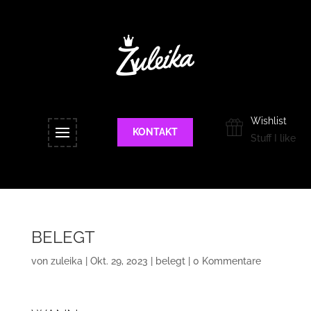
Wishlist
KONTAKT
Stuff I like
BELEGT
von
zuleika
|
Okt. 29, 2023
|
belegt
|
0 Kommentare