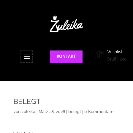
Wishlist
KONTAKT
Stuff I like
BELEGT
von
zuleika
|
März 28, 2026
|
belegt
|
0 Kommentare