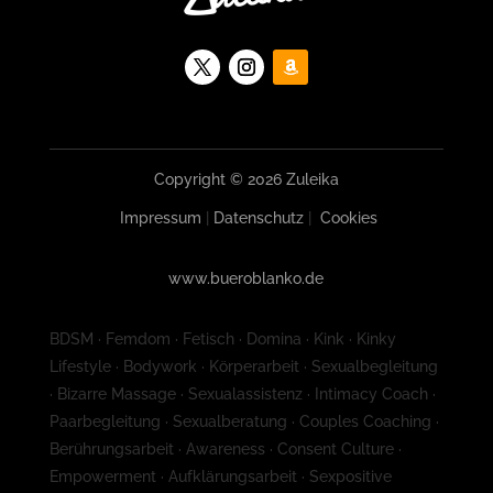
Copyright © 2026 Zuleika
Impressum
|
Datenschutz
|
Cookies
www.bueroblanko.de
BDSM · Femdom · Fetisch · Domina · Kink · Kinky
Lifestyle · Bodywork · Körperarbeit · Sexualbegleitung
· Bizarre Massage · Sexualassistenz · Intimacy Coach ·
Paarbegleitung · Sexualberatung · Couples Coaching ·
Berührungsarbeit · Awareness · Consent Culture ·
Empowerment · Aufklärungsarbeit · Sexpositive