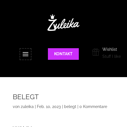
Wishlist
KONTAKT
Stuff I like
BELEGT
von
zuleika
|
Feb. 10, 2023
|
belegt
|
0 Kommentare