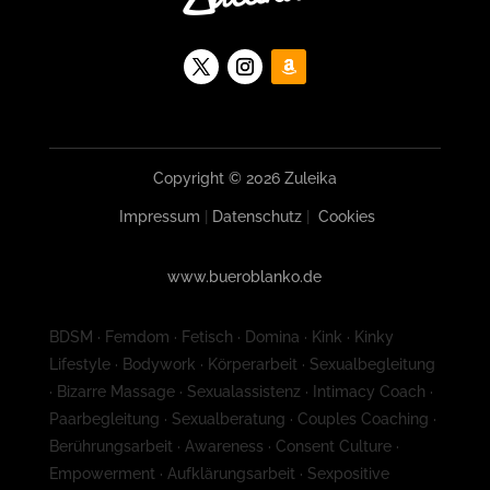
Copyright © 2026 Zuleika
Impressum
|
Datenschutz
|
Cookies
www.bueroblanko.de
BDSM · Femdom · Fetisch · Domina · Kink · Kinky
Lifestyle · Bodywork · Körperarbeit · Sexualbegleitung
· Bizarre Massage · Sexualassistenz · Intimacy Coach ·
Paarbegleitung · Sexualberatung · Couples Coaching ·
Berührungsarbeit · Awareness · Consent Culture ·
Empowerment · Aufklärungsarbeit · Sexpositive