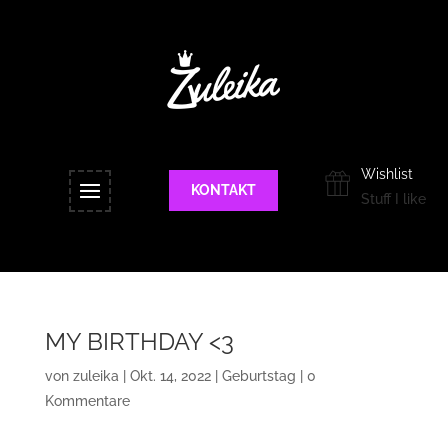
Wishlist
KONTAKT
Stuff I like
MY BIRTHDAY <3
von
zuleika
|
Okt. 14, 2022
|
Geburtstag
|
0
Kommentare