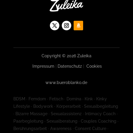
Copyright © 2026 Zuleika
Impressum
|
Datenschutz
|
Cookies
www.bueroblanko.de
BDSM · Femdom · Fetisch · Domina · Kink · Kinky
Lifestyle · Bodywork · Körperarbeit · Sexualbegleitung
· Bizarre Massage · Sexualassistenz · Intimacy Coach ·
Paarbegleitung · Sexualberatung · Couples Coaching ·
Berührungsarbeit · Awareness · Consent Culture ·