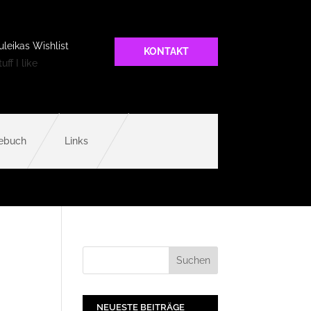
uleikas Wishlist
KONTAKT
uff I like
ebuch
Links
NEUESTE BEITRÄGE