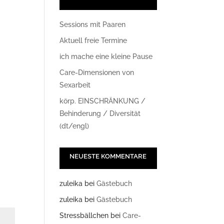
Sessions mit Paaren
Aktuell freie Termine
ich mache eine kleine Pause
Care-Dimensionen von
Sexarbeit
körp. EINSCHRÄNKUNG /
Office 365
Outlook Live
Behinderung / Diversität
(dt/engl)
NEUESTE KOMMENTARE
zuleika
bei
Gästebuch
zuleika
bei
Gästebuch
Stressbällchen
bei
Care-