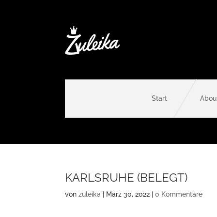
Start
Abou
KARLSRUHE (BELEGT)
von
zuleika
|
März 30, 2022
|
0 Kommentare