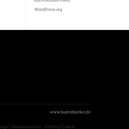
Kommentare-Feed
WordPress.org
www.bueroblanko.de
sage · Sexualassistenz · Intimacy Coach ·