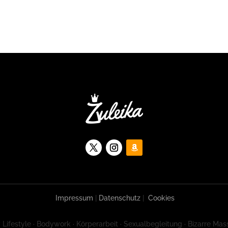
Impressum
|
Datenschutz
|
Cookies
 Lifestyle · Bodywork · Körperarbeit · Sexualbegleitung · Bizarre Mas