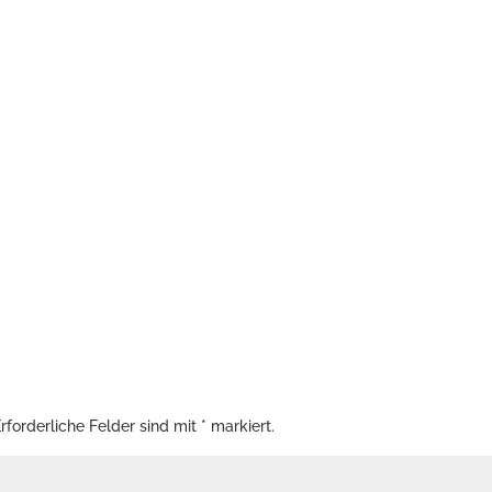
ogle Kalender
iCalendar
rforderliche Felder sind mit
*
markiert.