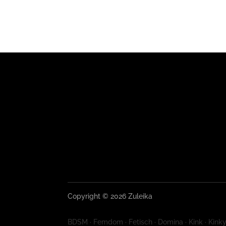
Copyright © 2026 Zuleika
BDSM · Femdom · Fetisch · Domina · Kink · Kinky