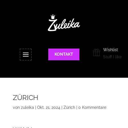
Wishlist
KONTAKT
Stuff I like
ZÜRICH
von
zuleika
|
Okt. 21, 2024
|
Zürich
|
0 Kommentare