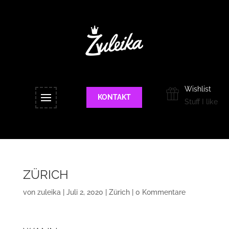
Wishlist
KONTAKT
Stuff I like
ZÜRICH
von
zuleika
|
Juli 2, 2020
|
Zürich
|
0 Kommentare