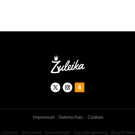
Impressum
|
Datenschutz
|
Cookies
 Lifestyle · Bodywork · Körperarbeit · Sexualbegleitung · Bizarre Mas