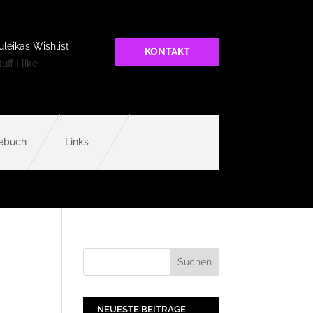
uleikas Wishlist
KONTAKT
uff I like
ebuch
Links
NEUESTE BEITRÄGE