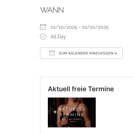
WANN
01/10/2025 - 02/10/2025
All Day
ZUM KALENDER HINZUFÜGEN
ICS herunterladen
Go