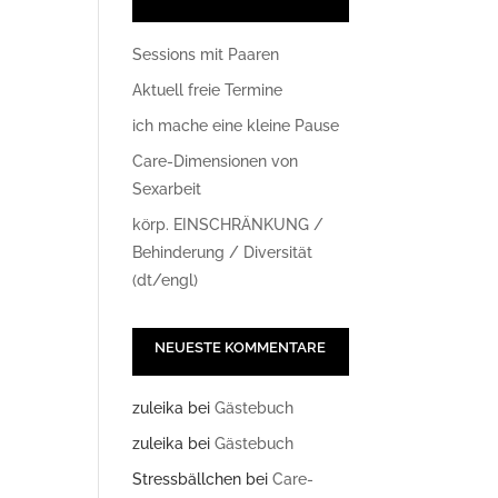
Sessions mit Paaren
Aktuell freie Termine
ich mache eine kleine Pause
Care-Dimensionen von
Sexarbeit
körp. EINSCHRÄNKUNG /
Office 365
Outlook Live
Behinderung / Diversität
(dt/engl)
NEUESTE KOMMENTARE
zuleika
bei
Gästebuch
zuleika
bei
Gästebuch
Stressbällchen
bei
Care-