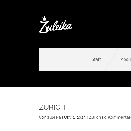
Start
Abou
ZÜRICH
von
zuleika
|
Okt. 1, 2025
|
Zürich
|
0 Kommentar