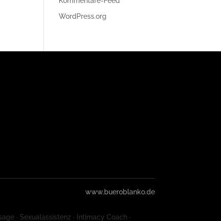
Kommentare-Feed
WordPress.org
www.bueroblanko.de
sage · Sexualassistenz · Intimacy Coach ·