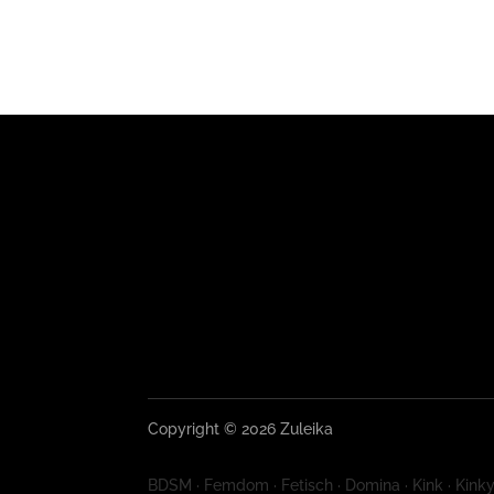
Copyright © 2026 Zuleika
BDSM · Femdom · Fetisch · Domina · Kink · Kinky