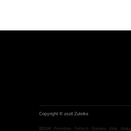
Copyright © 2026 Zuleika
BDSM · Femdom · Fetisch · Domina · Kink · Kinky