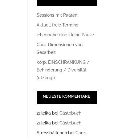
Sessions mit Paaren
Aktuell freie Termine
ich mache eine kleine Pause
Care-Dimensionen von
Sexarbeit
körp. EINSCHRÄNKUNG /
Office 365
Outlook Live
Behinderung / Diversität
(dt/engl)
NEUESTE KOMMENTARE
zuleika
bei
Gästebuch
zuleika
bei
Gästebuch
Stressbällchen
bei
Care-