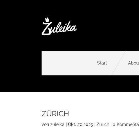
Start
Abou
ZÜRICH
von
zuleika
|
Okt. 27, 2025
|
Zürich
|
0 Kommenta