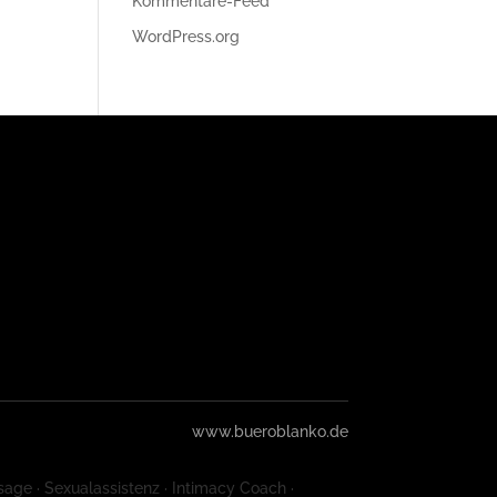
Kommentare-Feed
WordPress.org
www.bueroblanko.de
sage · Sexualassistenz · Intimacy Coach ·