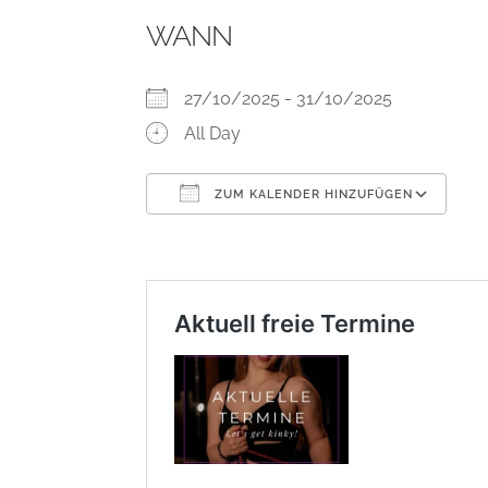
WANN
27/10/2025 - 31/10/2025
All Day
ZUM KALENDER HINZUFÜGEN
ICS herunterladen
Go