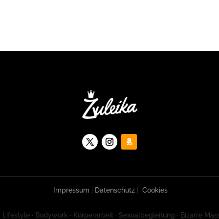
Impressum
|
Datenschutz
|
Cookies
 Lifestyle · Bodywork · Körperarbeit · Sexualbegleitung · Bizarre Mas