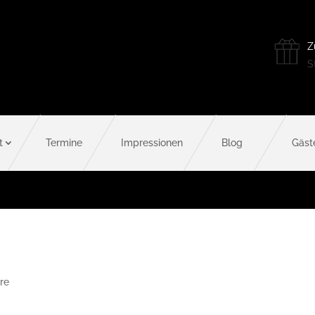
Z
St
t
Termine
Impressionen
Blog
Gäst
re