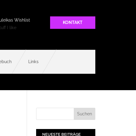
uleikas Wishlist
KONTAKT
uff I like
ebuch
Links
NEUESTE BEITRÄGE