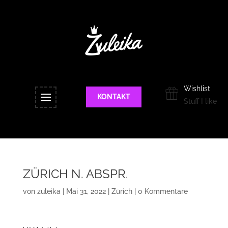
Wishlist
KONTAKT
Stuff I like
ZÜRICH N. ABSPR.
von
zuleika
|
Mai 31, 2022
|
Zürich
|
0 Kommentare