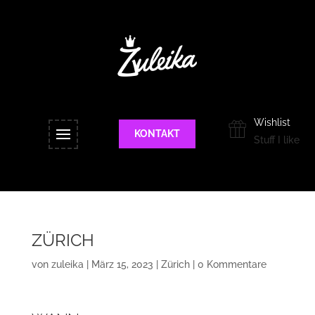
Wishlist
KONTAKT
Stuff I like
ZÜRICH
von
zuleika
|
März 15, 2023
|
Zürich
|
0 Kommentare