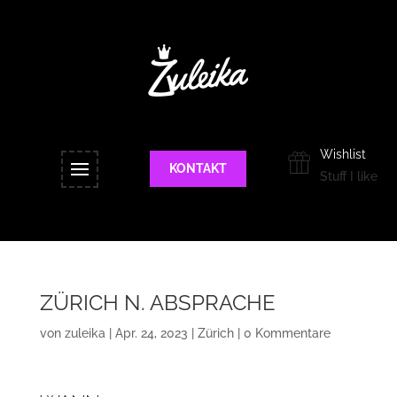
Wishlist
KONTAKT
Stuff I like
ZÜRICH N. ABSPRACHE
von
zuleika
|
Apr. 24, 2023
|
Zürich
|
0 Kommentare