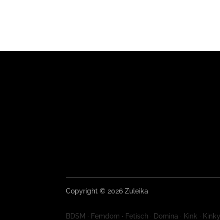
Copyright © 2026 Zuleika
BDSM · Femdom · Fetisch · Domina · Kink · Kinky