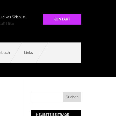
uleikas Wishlist
KONTAKT
uff I like
ebuch
Links
NEUESTE BEITRÄGE