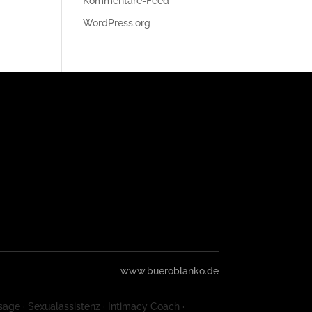
Kommentare-Feed
WordPress.org
www.bueroblanko.de
sage · Sexualassistenz · Intimacy Coach ·