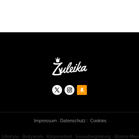
Impressum
|
Datenschutz
|
Cookies
 Lifestyle · Bodywork · Körperarbeit · Sexualbegleitung · Bizarre Mas