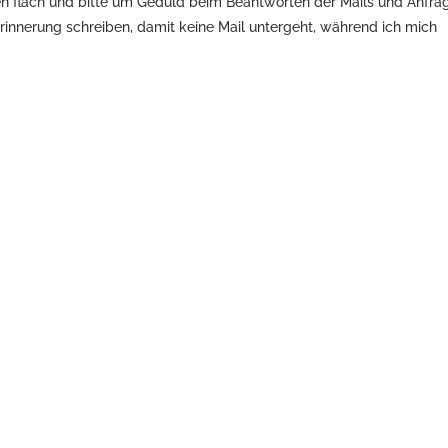
den flach und bitte um Geduld beim Beantworten der Mails und Anfra
rinnerung schreiben, damit keine Mail untergeht, während ich mich