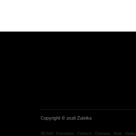
Copyright © 2026 Zuleika
BDSM · Femdom · Fetisch · Domina · Kink · Kinky