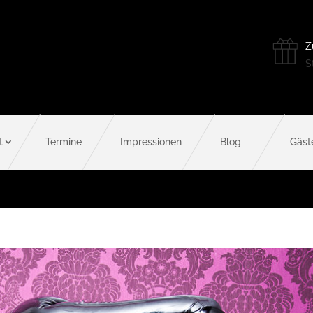
Z
St
t
Termine
Impressionen
Blog
Gäst