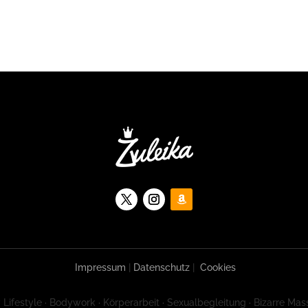
Impressum
|
Datenschutz
|
Cookies
 Lifestyle · Bodywork · Körperarbeit · Sexualbegleitung · Bizarre Mas