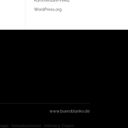
Kommentare-Feed
WordPress.org
www.bueroblanko.de
sage · Sexualassistenz · Intimacy Coach ·