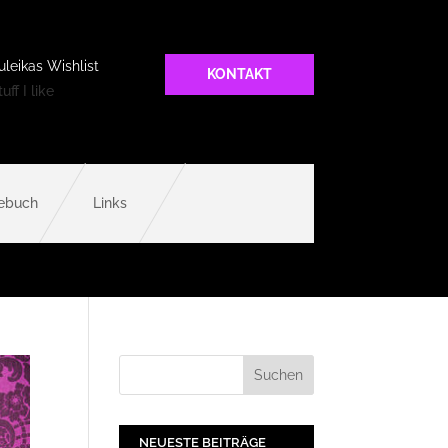
uleikas Wishlist
KONTAKT
uff I like
ebuch
Links
NEUESTE BEITRÄGE