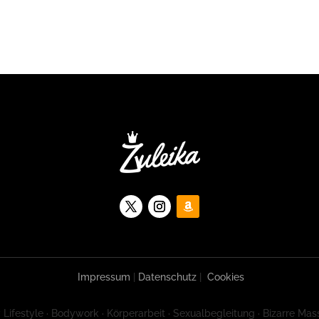
Impressum
|
Datenschutz
|
Cookies
 Lifestyle · Bodywork · Körperarbeit · Sexualbegleitung · Bizarre Mas