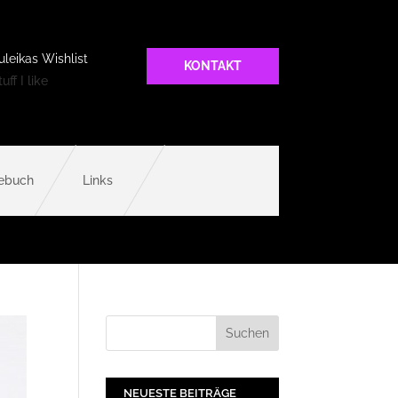
uleikas Wishlist
KONTAKT
uff I like
ebuch
Links
NEUESTE BEITRÄGE