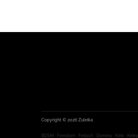
Copyright © 2026 Zuleika
BDSM · Femdom · Fetisch · Domina · Kink · Kinky