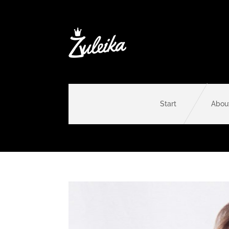
Start
Abou