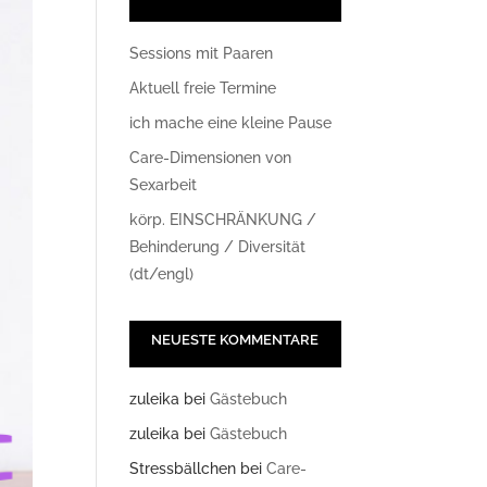
Sessions mit Paaren
Aktuell freie Termine
ich mache eine kleine Pause
Care-Dimensionen von
Sexarbeit
körp. EINSCHRÄNKUNG /
Behinderung / Diversität
(dt/engl)
NEUESTE KOMMENTARE
zuleika
bei
Gästebuch
zuleika
bei
Gästebuch
Stressbällchen
bei
Care-