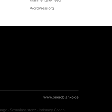
Kommentare-Feed
WordPress.org
www.bueroblanko.de
sage · Sexualassistenz · Intimacy Coach ·