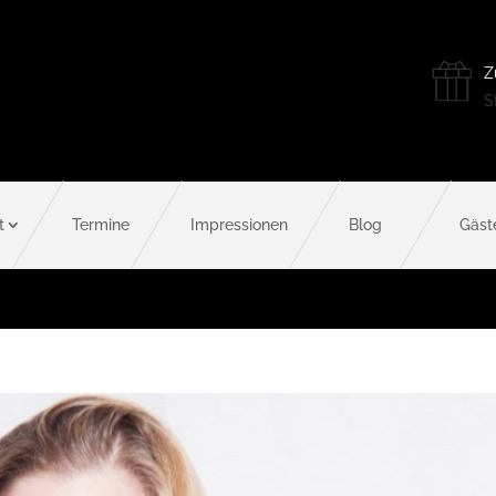
Z
St
t
Termine
Impressionen
Blog
Gäst