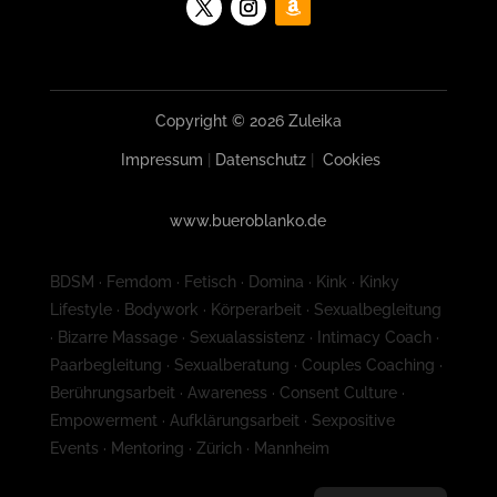
Copyright © 2026 Zuleika
Impressum
|
Datenschutz
|
Cookies
www.bueroblanko.de
BDSM · Femdom · Fetisch · Domina · Kink · Kinky
Lifestyle · Bodywork · Körperarbeit · Sexualbegleitung
· Bizarre Massage · Sexualassistenz · Intimacy Coach ·
Paarbegleitung · Sexualberatung · Couples Coaching ·
Berührungsarbeit · Awareness · Consent Culture ·
Empowerment · Aufklärungsarbeit · Sexpositive
Events · Mentoring · Zürich · Mannheim