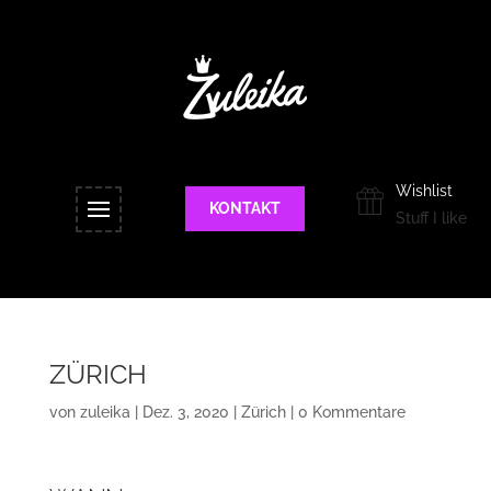
Wishlist
KONTAKT
Stuff I like
ZÜRICH
von
zuleika
|
Dez. 3, 2020
|
Zürich
|
0 Kommentare