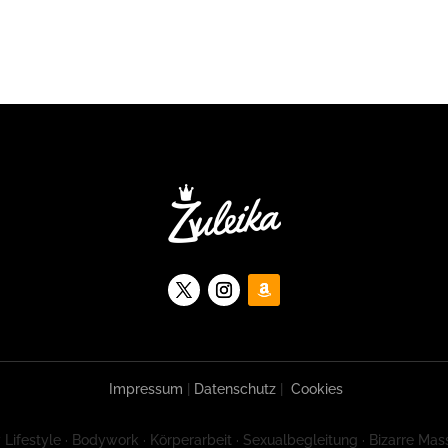
Impressum
|
Datenschutz
|
Cookies
 Lifestyle · Bodywork · Körperarbeit · Sexualbegleitung · Bizarre Mas