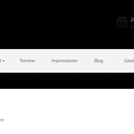
Z
St
t
Termine
Impressionen
Blog
Gäst
re