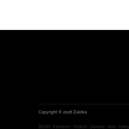
Copyright © 2026 Zuleika
BDSM · Femdom · Fetisch · Domina · Kink · Kinky