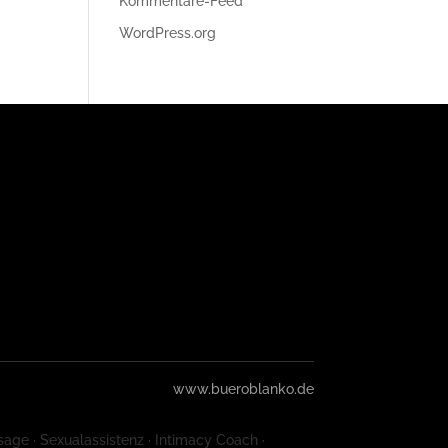
Kommentare-Feed
WordPress.org
www.bueroblanko.de
sage · Sexualassistenz · Intimacy Coach ·