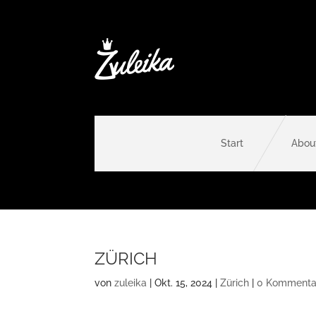
Start
Abou
ZÜRICH
von
zuleika
|
Okt. 15, 2024
|
Zürich
|
0 Kommenta