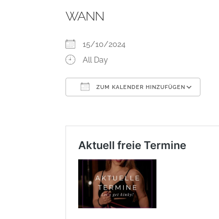
WANN
15/10/2024
All Day
ZUM KALENDER HINZUFÜGEN
ICS herunterladen
Go