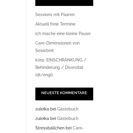
Sessions mit Paaren
Aktuell freie Termine
ich mache eine kleine Pause
Care-Dimensionen von
Sexarbeit
körp. EINSCHRÄNKUNG /
Office 365
Outlook Live
Behinderung / Diversität
(dt/engl)
NEUESTE KOMMENTARE
zuleika
bei
Gästebuch
zuleika
bei
Gästebuch
Stressbällchen
bei
Care-