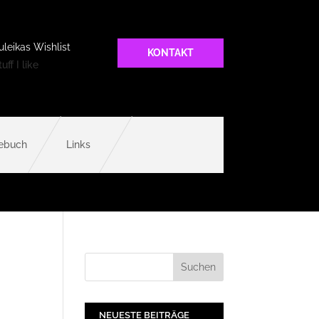
uleikas Wishlist
KONTAKT
uff I like
ebuch
Links
NEUESTE BEITRÄGE