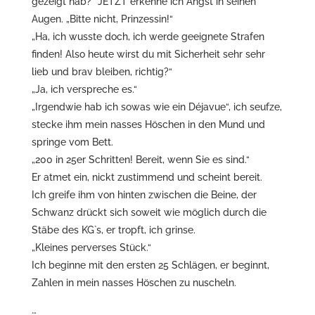
gezeigt hab?“ JETZT erkenne ich Angst in seinen
Augen. „Bitte nicht, Prinzessin!“
„Ha, ich wusste doch, ich werde geeignete Strafen
finden! Also heute wirst du mit Sicherheit sehr sehr
lieb und brav bleiben, richtig?“
„Ja, ich verspreche es.“
„Irgendwie hab ich sowas wie ein Déjavue“, ich seufze,
stecke ihm mein nasses Höschen in den Mund und
springe vom Bett.
„200 in 25er Schritten! Bereit, wenn Sie es sind.“
Er atmet ein, nickt zustimmend und scheint bereit.
Ich greife ihm von hinten zwischen die Beine, der
Schwanz drückt sich soweit wie möglich durch die
Stäbe des KG`s, er tropft, ich grinse.
„Kleines perverses Stück.“
Ich beginne mit den ersten 25 Schlägen, er beginnt,
Zahlen in mein nasses Höschen zu nuscheln.
…