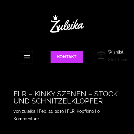
Wishlist
KONTAKT
Stuff I like
FLR – KINKY SZENEN – STOCK
UND SCHNITZELKLOPFER
von
zuleika
|
Feb. 22, 2019
|
FLR
,
Kopfkino
|
0
Kommentare