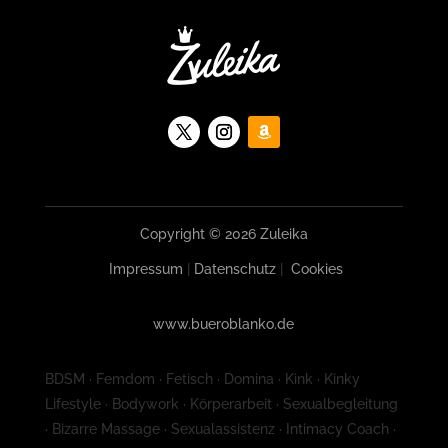
Copyright © 2026 Zuleika
Impressum
|
Datenschutz
|
Cookies
www.bueroblanko.de
BDSM · Femdom · Fetisch · Domina · Kink · Kinky
Lifestyle · Bodywork · Körperarbeit · Sexualbegleitung
· Bizarre Massage · Sexualassistenz · Intimacy Coach ·