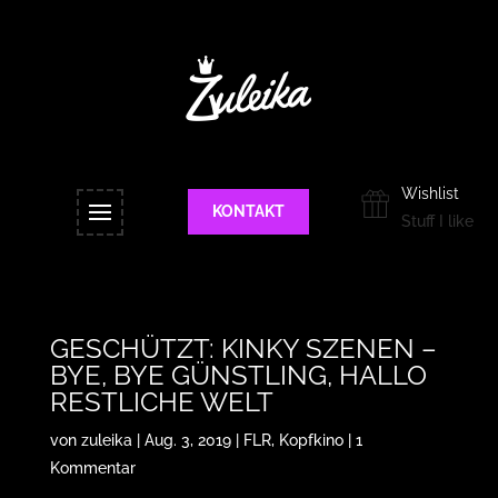
Wishlist
KONTAKT
Stuff I like
GESCHÜTZT: KINKY SZENEN –
BYE, BYE GÜNSTLING, HALLO
RESTLICHE WELT
von
zuleika
|
Aug. 3, 2019
|
FLR
,
Kopfkino
|
1
Kommentar