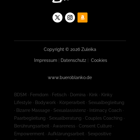
Copyright © 2026 Zuleika
Impressum
|
Datenschutz
|
Cookies
www.bueroblanko.de
BDSM · Femdom · Fetisch · Domina · Kink · Kinky
Lifestyle · Bodywork · Körperarbeit · Sexualbegleitung
· Bizarre Massage · Sexualassistenz · Intimacy Coach ·
Paarbegleitung · Sexualberatung · Couples Coaching ·
Berührungsarbeit · Awareness · Consent Culture ·
Empowerment · Aufklärungsarbeit · Sexpositive