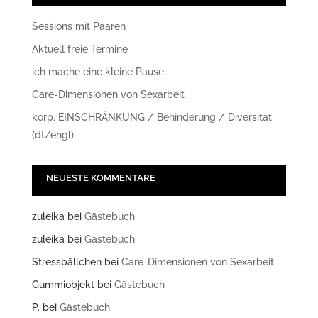
Sessions mit Paaren
Aktuell freie Termine
ich mache eine kleine Pause
Care-Dimensionen von Sexarbeit
körp. EINSCHRÄNKUNG / Behinderung / Diversität
(dt/engl)
NEUESTE KOMMENTARE
zuleika
bei
Gästebuch
zuleika
bei
Gästebuch
Stressbällchen
bei
Care-Dimensionen von Sexarbeit
Gummiobjekt
bei
Gästebuch
P.
bei
Gästebuch