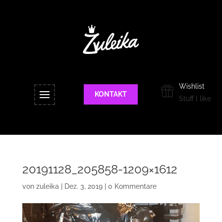
Wishlist
KONTAKT
Stuff I like
20191128_205858-1209×1612
von
zuleika
|
Dez. 3, 2019
|
0 Kommentare