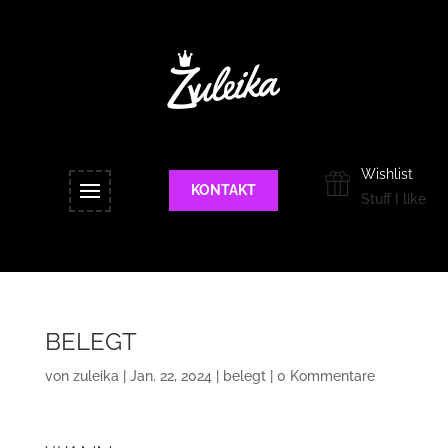
Wishlist
KONTAKT
Stuff I like
BELEGT
von
zuleika
|
Jan. 22, 2024
|
belegt
|
0 Kommentare