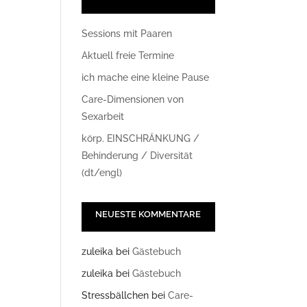
Sessions mit Paaren
Aktuell freie Termine
ich mache eine kleine Pause
Care-Dimensionen von
Sexarbeit
körp. EINSCHRÄNKUNG /
Office 365
Outlook Live
Behinderung / Diversität
(dt/engl)
NEUESTE KOMMENTARE
zuleika
bei
Gästebuch
zuleika
bei
Gästebuch
Stressbällchen
bei
Care-