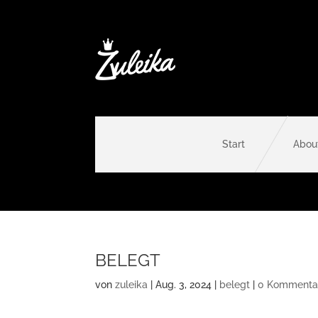
Start
Abou
BELEGT
von
zuleika
|
Aug. 3, 2024
|
belegt
|
0 Kommenta