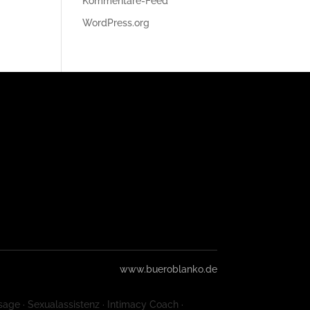
Kommentare-Feed
WordPress.org
www.bueroblanko.de
sage · Sexualassistenz · Intimacy Coach ·