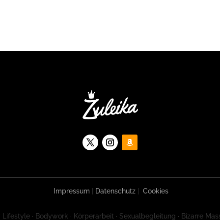
Impressum
|
Datenschutz
|
Cookies
 Lifestyle · Bodywork · Körperarbeit · Sexualbegleitung · Bizarre Mas