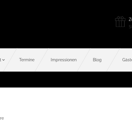
Z
St
t
Termine
Impressionen
Blog
Gäst
re