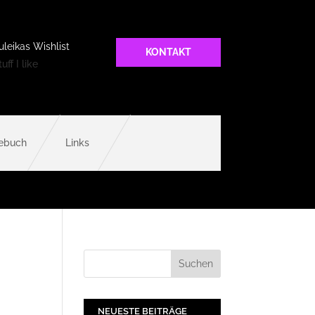
uleikas Wishlist
KONTAKT
uff I like
ebuch
Links
NEUESTE BEITRÄGE