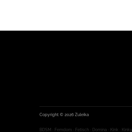
Copyright © 2026 Zuleika
BDSM · Femdom · Fetisch · Domina · Kink · Kinky