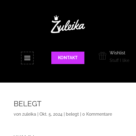
Wishlist
KONTAKT
Stuff I like
BELEGT
von
zuleika
|
Okt. 5, 2024
|
belegt
|
0 Kommentare