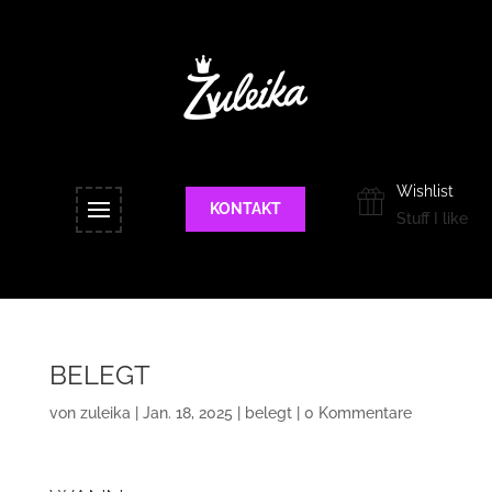
Wishlist
KONTAKT
Stuff I like
BELEGT
von
zuleika
|
Jan. 18, 2025
|
belegt
|
0 Kommentare