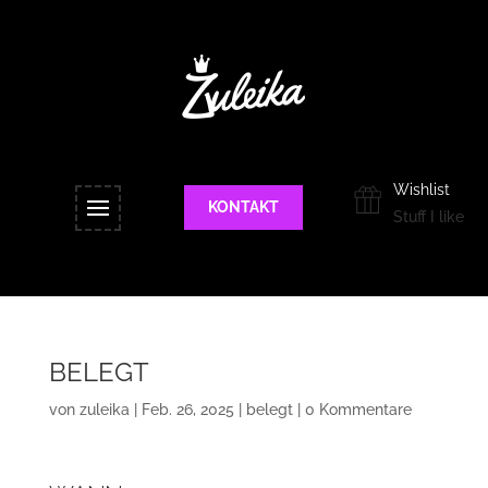
Wishlist
KONTAKT
Stuff I like
BELEGT
von
zuleika
|
Feb. 26, 2025
|
belegt
|
0 Kommentare