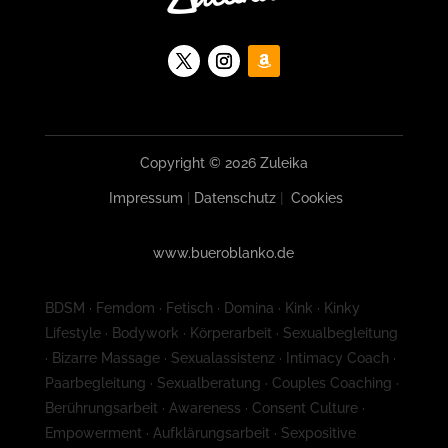
Copyright © 2026 Zuleika
Impressum
|
Datenschutz
|
Cookies
www.bueroblanko.de
BDSM · Femdom · Fetisch · Domina · Kink · Kinky
Lifestyle · Bodywork · Körperarbeit · Sexualbegleitung
· Bizarre Massage · Sexualassistenz · Intimacy Coach ·
Paarbegleitung · Sexualberatung · Couples Coaching ·
Berührungsarbeit · Awareness · Consent Culture ·
Empowerment · Aufklärungsarbeit · Sexpositive