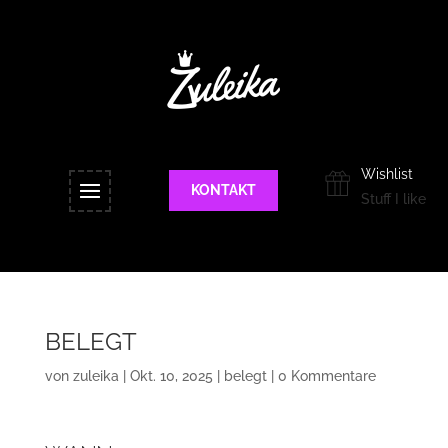
Wishlist
KONTAKT
Stuff I like
BELEGT
von
zuleika
|
Okt. 10, 2025
|
belegt
|
0 Kommentare