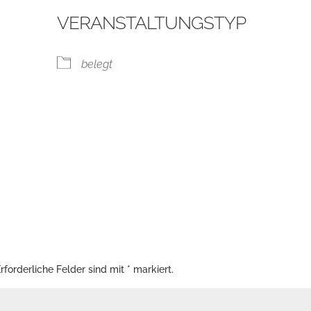
VERANSTALTUNGSTYP
belegt
ogle Kalender
iCalendar
rforderliche Felder sind mit
*
markiert.