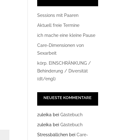
Sessions mit Paaren
Aktuell freie Termine
ich mache eine kleine Pause
Care-Dimensionen von
Sexarbeit
körp. EINSCHRÄNKUNG /
Office 365
Outlook Live
Behinderung / Diversität
(dt/engl)
NEUESTE KOMMENTARE
zuleika
bei
Gästebuch
zuleika
bei
Gästebuch
Stressbällchen
bei
Care-