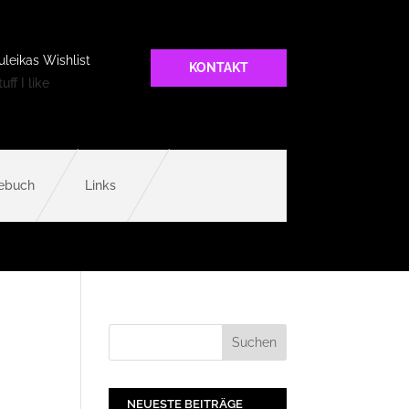
uleikas Wishlist
KONTAKT
uff I like
ebuch
Links
NEUESTE BEITRÄGE