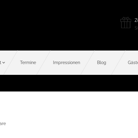
Z
St
t
Termine
Impressionen
Blog
Gäst
are