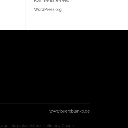
Kommentare-Feed
WordPress.org
www.bueroblanko.de
sage · Sexualassistenz · Intimacy Coach ·