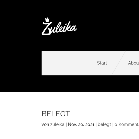
Start
Abou
BELEGT
von
zuleika
|
Nov. 20, 2021
|
belegt
|
0 Komment