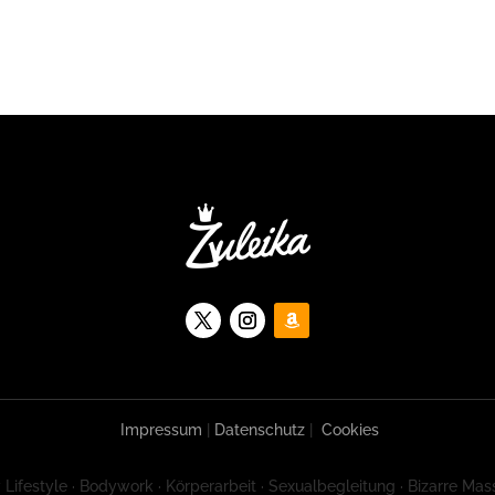
Impressum
|
Datenschutz
|
Cookies
 Lifestyle · Bodywork · Körperarbeit · Sexualbegleitung · Bizarre Mas