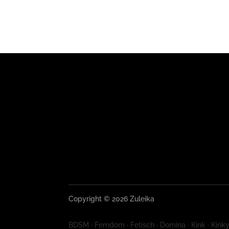
Copyright © 2026 Zuleika
BDSM · Femdom · Fetisch · Domina · Kink · Kinky