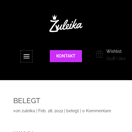
Wishlist
KONTAKT
Stuff I like
BELEGT
von
zuleika
|
Feb. 28, 2022
|
belegt
|
0 Kommentare