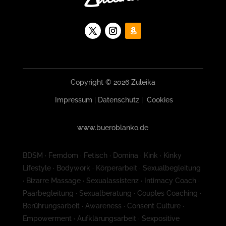
Copyright © 2026 Zuleika
Impressum
|
Datenschutz
|
Cookies
www.bueroblanko.de
BDSM · Femdom · Fetisch · Domina · Kink · Kinky
Lifestyle · Bodywork · Körperarbeit · Sexualbegleitung
· Bizarre Massage · Sexualassistenz · Intimacy Coach ·
Paarbegleitung · Sexualberatung · Couples Coaching ·
Berührungsarbeit · Awareness · Consent Culture ·
Empowerment · Aufklärungsarbeit · Sexpositive