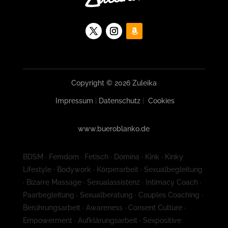
Copyright © 2026 Zuleika
Impressum
|
Datenschutz
|
Cookies
www.bueroblanko.de
BDSM · Femdom · Fetisch · Domina · Kink · Kinky
Lifestyle · Bodywork · Körperarbeit · Sexualbegleitung
· Bizarre Massage · Sexualassistenz · Intimacy Coach ·
Paarbegleitung · Sexualberatung · Couples Coaching ·
Berührungsarbeit · Awareness · Consent Culture ·
Empowerment · Aufklärungsarbeit · Sexpositive