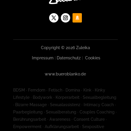
Copyright © 2026 Zuleika
Impressum
|
Datenschutz
|
Cookies
www.bueroblanko.de
BDSM · Femdom · Fetisch · Domina · Kink · Kinky
Lifestyle · Bodywork · Körperarbeit · Sexualbegleitung
· Bizarre Massage · Sexualassistenz · Intimacy Coach ·
Paarbegleitung · Sexualberatung · Couples Coaching ·
Berührungsarbeit · Awareness · Consent Culture ·
Empowerment · Aufklärungsarbeit · Sexpositive