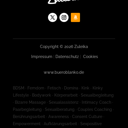
Copyright © 2026 Zuleika
Impressum
|
Datenschutz
|
Cookies
www.bueroblanko.de
BDSM · Femdom · Fetisch · Domina · Kink · Kinky
Lifestyle · Bodywork · Körperarbeit · Sexualbegleitung
· Bizarre Massage · Sexualassistenz · Intimacy Coach ·
Paarbegleitung · Sexualberatung · Couples Coaching ·
Berührungsarbeit · Awareness · Consent Culture ·
Empowerment · Aufklärungsarbeit · Sexpositive