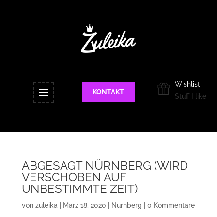
Wishlist
KONTAKT
Stuff I like
ABGESAGT NÜRNBERG (WIRD
VERSCHOBEN AUF
UNBESTIMMTE ZEIT)
von
zuleika
|
März 18, 2020
|
Nürnberg
|
0 Kommentare