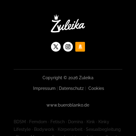
Copyright © 2026 Zuleika
Impressum
|
Datenschutz
|
Cookies
www.bueroblanko.de
BDSM · Femdom · Fetisch · Domina · Kink · Kinky
Lifestyle · Bodywork · Körperarbeit · Sexualbegleitung