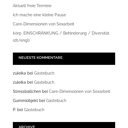
Aktuell freie Termine
ich mache eine kleine Pause
Care-Dimensionen von Sexarbeit
körp. EINSCHRÄNKUNG / Behinderung / Diversität
(dt/engl)
NEUESTE KOMMENTARE
zuleika
bei
Gästebuch
zuleika
bei
Gästebuch
Stressbällchen
bei
Care-Dimensionen von Sexarbeit
Gummiobjekt
bei
Gästebuch
P.
bei
Gästebuch
ARCHIVE