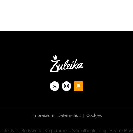
Impressum
|
Datenschutz
|
Cookies
 Lifestyle · Bodywork · Körperarbeit · Sexualbegleitung · Bizarre Mas