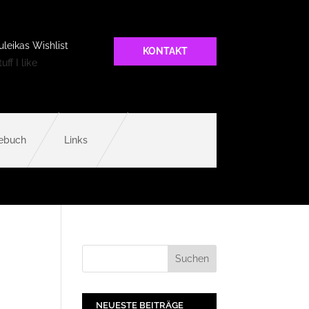
uleikas Wishlist
KONTAKT
uff I like
ebuch
Links
NEUESTE BEITRÄGE