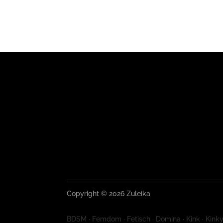
Copyright © 2026 Zuleika
BDSM · Femdom · Fetisch · Domina · Kink · Kinky