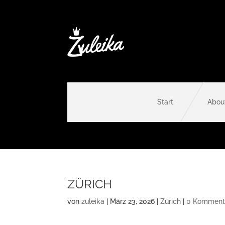
Start
Abou
ZÜRICH
von
zuleika
|
März 23, 2026
|
Zürich
|
0 Komment