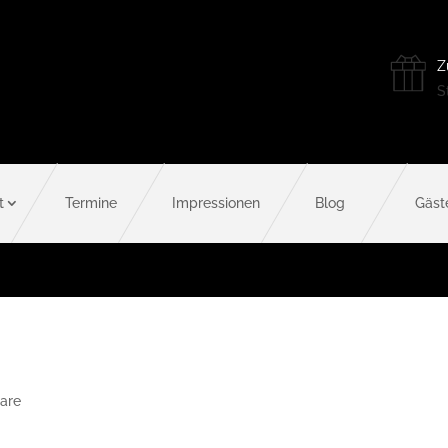
Z
St
t
Termine
Impressionen
Blog
Gäst
are