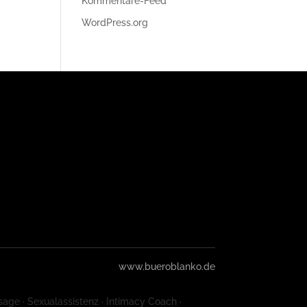
Kommentare-Feed
WordPress.org
www.bueroblanko.de
sage · Sexualassistenz · Intimacy Coach ·