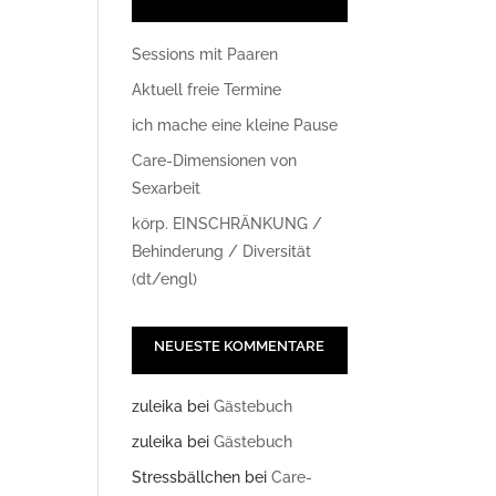
Sessions mit Paaren
Aktuell freie Termine
ich mache eine kleine Pause
Care-Dimensionen von
Sexarbeit
körp. EINSCHRÄNKUNG /
Office 365
Outlook Live
Behinderung / Diversität
(dt/engl)
NEUESTE KOMMENTARE
zuleika
bei
Gästebuch
zuleika
bei
Gästebuch
Stressbällchen
bei
Care-