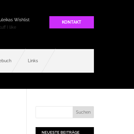
uleikas Wishlist
KONTAKT
uff I like
ebuch
Links
NEUESTE BEITRÄGE