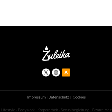
Impressum
|
Datenschutz
|
Cookies
 Lifestyle · Bodywork · Körperarbeit · Sexualbegleitung · Bizarre Mas