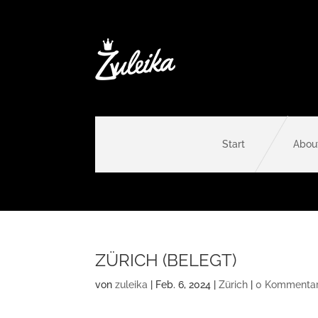
Start
Abou
ZÜRICH (BELEGT)
von
zuleika
|
Feb. 6, 2024
|
Zürich
|
0 Kommenta