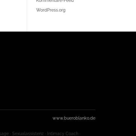
Kommentare-Feed
WordPress.org
www.bueroblanko.de
sage · Sexualassistenz · Intimacy Coach ·