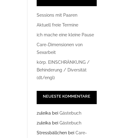
Sessions mit Paaren
Aktuell freie Termine
ich mache eine kleine Pause
Care-Dimensionen von
Sexarbeit
körp. EINSCHRÄNKUNG /
Office 365
Outlook Live
Behinderung / Diversität
(dt/engl)
NEUESTE KOMMENTARE
zuleika
bei
Gästebuch
zuleika
bei
Gästebuch
Stressbällchen
bei
Care-