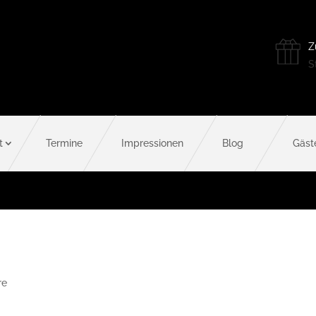
Z
St
t
Termine
Impressionen
Blog
Gäst
re